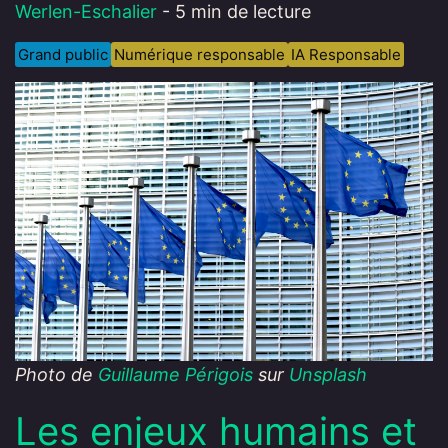
Werlen-Eschalier
- 5 min de lecture
Grand public
Numérique responsable
IA Responsable
Photo de
Guillaume Périgois
sur
Unsplash
Les enjeux humains et