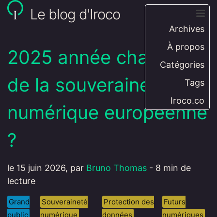
Le blog d'Iroco
Archives
À propos
2025 année charnière
Catégories
de la souveraineté
Tags
Iroco.co
numérique européenne
?
le 15 juin 2026, par
Bruno Thomas
- 8 min de
lecture
Grand
Souveraineté
Protection des
Futurs
public
numérique
données
numériques