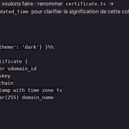
s voulons faire : renommer
->
certificate.ts
pour clarifier la signification de cette co
dated_time
theme': 'dark'} }%%

tificate {

er vdomain_id

key

hain

tamp with time zone ts

ar(255) domain_name
