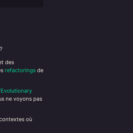
?
et des
es
refactorings
de
“Evolutionary
ous ne voyons pas
 contextes où