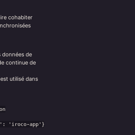
aire cohabiter
ynchronisées
es données de
 de continue de
st utilisé dans
n

': 'iroco-app'}} }%%
