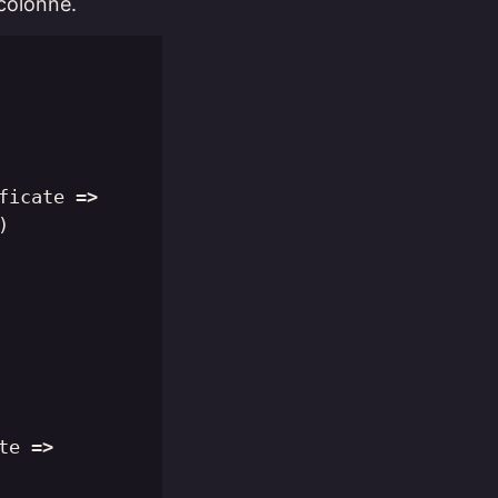
 colonne.
ficate
=>
)
te
=>