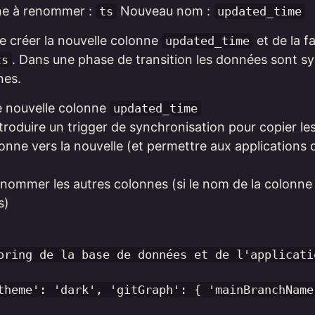
ne à renommer :
Nouveau nom :
ts
updated_time
 de créer la nouvelle colonne
et de la f
updated_time
. Dans une phase de transition les données sont s
ts
nes.
e nouvelle colonne
updated_time
ntroduire un trigger de synchronisation pour copier l
lonne vers la nouvelle (et permettre aux applications
enommer les autres colonnes (si le nom de la colonne e
s)
oring de la base de données et de l'applicatio
theme': 'dark', 'gitGraph': { 'mainBranchName