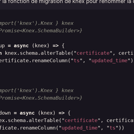
iser la fonction de migration de knex pour renommer la
mport('knex').Knex } knex

Promise<Knex.SchemaBuilder>}

up
=
async
(
knex
)
=>
{
n
knex
.
schema
.
alterTable
(
"
certificate
"
,
certi
ertificate
.
renameColumn
(
"
ts
"
,
"
updated_time
"
)
mport('knex').Knex } knex

Promise<Knex.SchemaBuilder>}

down
=
async
(
knex
)
=>
{
ex
.
schema
.
alterTable
(
"
certificate
"
,
certifica
ficate
.
renameColumn
(
"
updated_time
"
,
"
ts
"
))