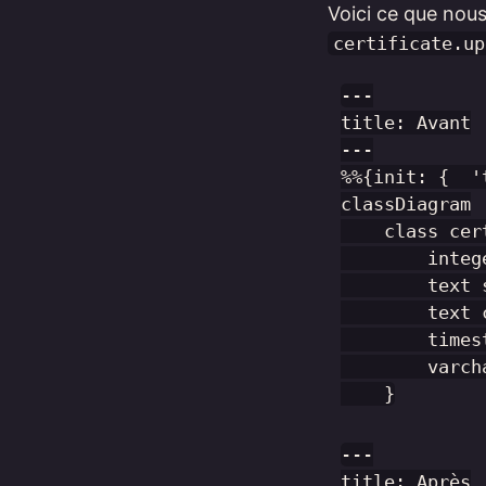
Voici ce que nou
certificate.up
---

title: Avant

---

%%{init: {  '
classDiagram

    class cer
        integ
        text s
        text c
        times
        varch
---

title: Après
