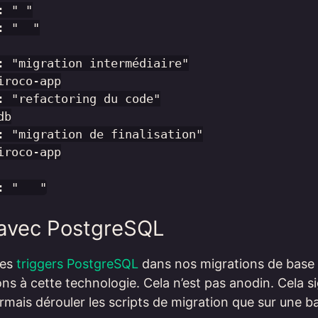
 " "

 "  "

: "migration intermédiaire"

roco-app

: "refactoring du code"

b

: "migration de finalisation"

roco-app

avec PostgreSQL
des
triggers PostgreSQL
dans nos migrations de base
s à cette technologie. Cela n’est pas anodin. Cela si
mais dérouler les scripts de migration que sur une 