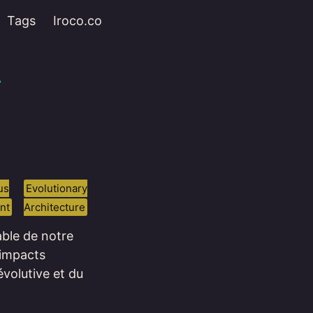
Tags
Iroco.co
—
us
Evolutionary
nt
Architecture
ble de notre
 impacts
évolutive et du