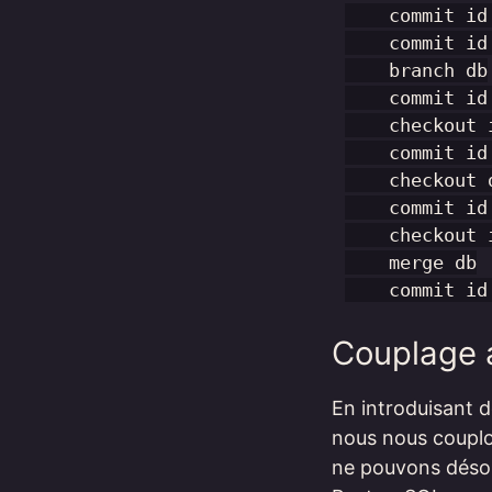
    commit id:
    commit id:
    branch db

    commit id
    checkout i
    commit id
    checkout d
    commit id
    checkout i
    merge db

Couplage 
En introduisant 
nous nous couplon
ne pouvons désor