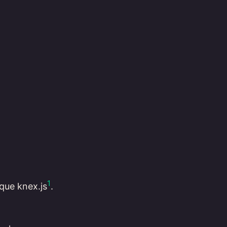
1
 que knex.js
.