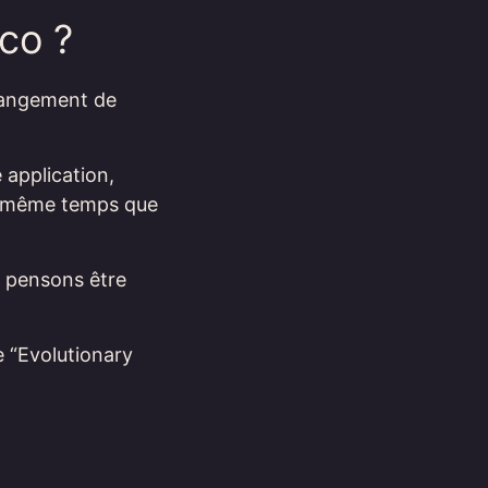
co ?
changement de
 application,
n même temps que
s pensons être
e “Evolutionary