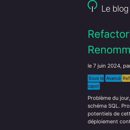
Le blog 
Refacto
Renomme
le 7 juin 2024, p
Sous le
Avancé
Ref
capot
Problème du jour
schéma SQL. Prob
potentiels de cett
déploiement cont