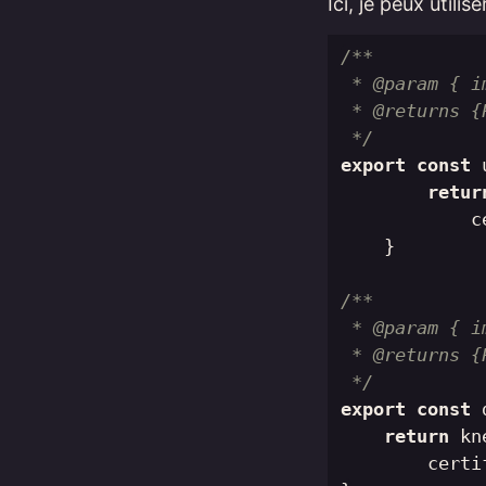
Ici, je peux util
/**

 * @param { i
 * @returns {
 */
export
const
retur
c
}
/**

 * @param { i
 * @returns {
 */
export
const
return
kn
certi