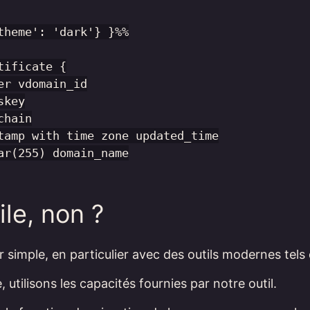
theme': 'dark'} }%%

tificate {

er vdomain_id

key

hain

tamp with time zone updated_time

ar(255) domain_name

ile, non ?
 simple, en particulier avec des outils modernes tels
, utilisons les capacités fournies par notre outil.