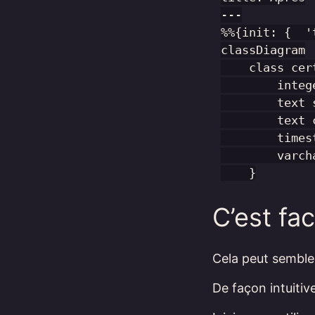
---

%%{init: {  '
classDiagram

    class cer
        integ
        text s
        text c
        times
        varch
C’est fac
Cela peut sembler
De façon intuitive