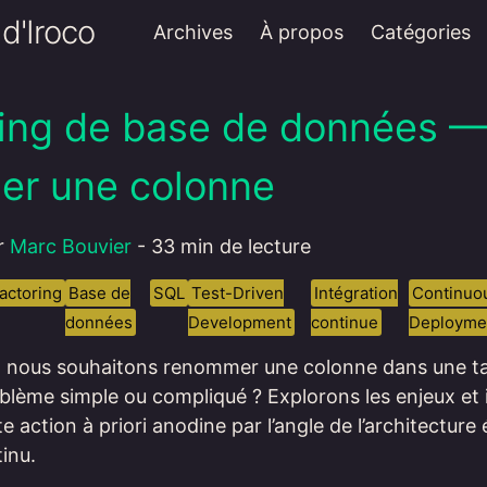
d'Iroco
Archives
À propos
Catégories
ring de base de données 
r une colonne
ar
Marc Bouvier
-
33 min de lecture
actoring
Base de
SQL
Test-Driven
Intégration
Continuo
données
Development
continue
Deployme
, nous souhaitons renommer une colonne dans une ta
lème simple ou compliqué ? Explorons les enjeux et
e action à priori anodine par l’angle de l’architecture 
inu.