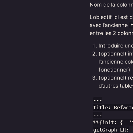
Nom de la colon
L’objectif ici est
avec l’ancienne
entre les 2 colon
Introduire un
(optionnel) i
l’ancienne co
fonctionner)
(optionnel) r
d’autres table
---

title: Refact
---

%%{init: {  '
gitGraph LR:
