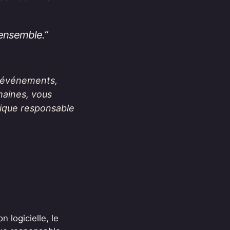
e ensemble.”
t événements,
maines, vous
rique responsable
n logicielle, le