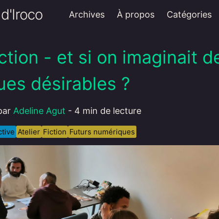
d'Iroco
Archives
À propos
Catégories
iction - et si on imaginait d
es désirables ?
 par
Adeline Agut
-
4 min de lecture
tive
Atelier
Fiction
Futurs numériques