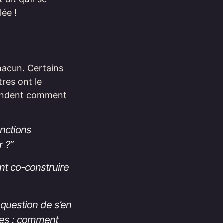
ée !
chacun. Certains
tres ont le
mandent comment
onctions
r ?”
nt co-construire
 question de s’en
vies : comment