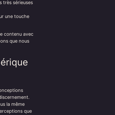
s très sérieuses
 sur une touche
 le contenu avec
tions que nous
érique
onceptions
o-discernement.
tous la même
perceptions que