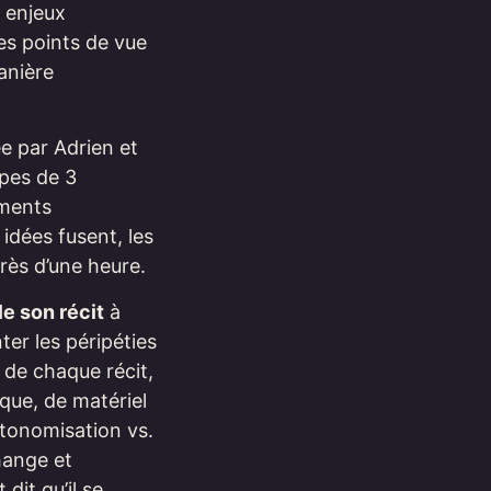
 enjeux
les points de vue
anière
e par Adrien et
upes de 3
ements
idées fusent, les
rès d’une heure.
le son récit
à
ter les péripéties
 de chaque récit,
que, de matériel
utonomisation vs.
hange et
dit qu’il se