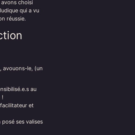
s avons choisi
 ludique qui a vu
on réussie.
ction
t, avouons-le, (un
sibilisé.e.s au
 !
facilitateur et
a posé ses valises