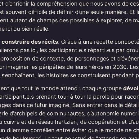
et d’enrichir la compréhension que nous avons de ces
t souvent difficile de définir d’une seule manière. Et 
tent autant de champs des possibles à explorer, de m
 ici ou bien réelle.
:
construire des récits
. Grâce à une recette concocté
lerons pas ici, les participant.e.s réparti.e.s par gro
 proposition de contexte, de personnages et d’évén
r imaginer les péripéties de leurs héros en 2030. Les 
’enchaînent, les histoires se construisent pendant p
ment que tout le monde attend : chaque groupe
dévoi
articipant.e.s prenant tour à tour la parole pour racon
ges dans ce futur imaginé. Sans entrer dans le détail
arle d’archipels de communautés, d’autonomie numéri
u cuivre et de réseau hertzien, de coopération et d’a
’un dilemme cornélien entre éviter que le monde ne c
nde bouleversé. Le tout ponctué de “attends on avait 