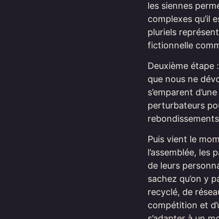
les siennes perm
complexes qu’il es
pluriels représen
fictionnelle comme
Deuxième étape 
que nous ne dévoi
s’emparent d’une
perturbateurs pou
rebondissements s
Puis vient le mo
l’assemblée, les p
de leurs personna
sachez qu’on y p
recyclé, de résea
compétition et d
s’adapter à un mo