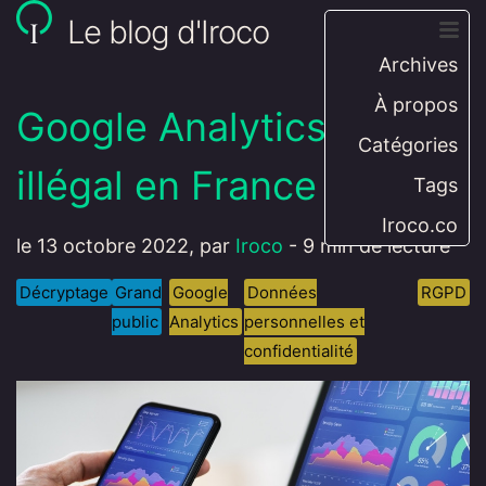
Le blog d'Iroco
Archives
À propos
Google Analytics est-il
Catégories
illégal en France ?
Tags
Iroco.co
le 13 octobre 2022, par
Iroco
-
9 min de lecture
Décryptage
Grand
Google
Données
RGPD
public
Analytics
personnelles et
confidentialité