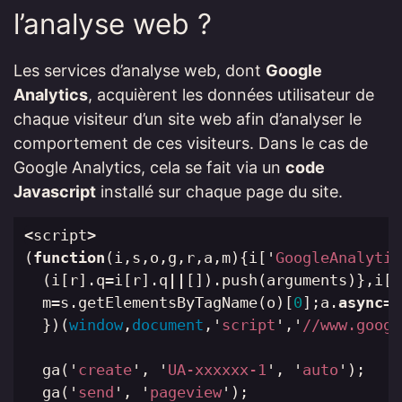
l’analyse web ?
Les services d’analyse web, dont
Google
Analytics
, acquièrent les données utilisateur de
chaque visiteur d’un site web afin d’analyser le
comportement de ces visiteurs. Dans le cas de
Google Analytics, cela se fait via un
code
Javascript
installé sur chaque page du site.
<
script
>
(
function
(
i
,
s
,
o
,
g
,
r
,
a
,
m
){
i
[
'
GoogleAnalytic
(
i
[
r
].
q
=
i
[
r
].
q
||
[]).
push
(
arguments
)},
i
[
r
m
=
s
.
getElementsByTagName
(
o
)[
0
];
a
.
async
=
1
})(
window
,
document
,
'
script
'
,
'
//www.googl
ga
(
'
create
'
,
'
UA-xxxxxx-1
'
,
'
auto
'
);
ga
(
'
send
'
,
'
pageview
'
);