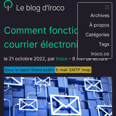
Le blog d'Iroco
Archives
À propos
Comment fonctionne le
Catégories
courrier électronique ?
Tags
Iroco.co
le 21 octobre 2022, par
Iroco
-
8 min de lecture
Sous le capot
Grand public
E-mail
SMTP
Imap